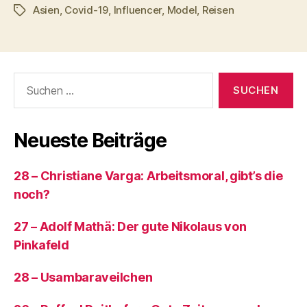
Asien
,
Covid-19
,
Influencer
,
Model
,
Reisen
das
Schlagwörter
Leben
als
Model
Suchen
und
nach:
Influencer“
Neueste Beiträge
28 – Christiane Varga: Arbeitsmoral, gibt’s die
noch?
27 – Adolf Mathä: Der gute Nikolaus von
Pinkafeld
28 – Usambaraveilchen